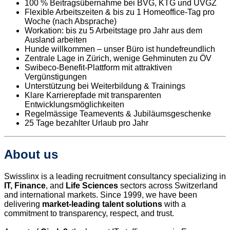
100 % Beitragsübernahme bei BVG, KTG und UVGZ
Flexible Arbeitszeiten & bis zu 1 Homeoffice-Tag pro
Woche (nach Absprache)
Workation: bis zu 5 Arbeitstage pro Jahr aus dem
Ausland arbeiten
Hunde willkommen – unser Büro ist hundefreundlich
Zentrale Lage in Zürich, wenige Gehminuten zu ÖV
Swibeco-Benefit-Plattform mit attraktiven
Vergünstigungen
Unterstützung bei Weiterbildung & Trainings
Klare Karrierepfade mit transparenten
Entwicklungsmöglichkeiten
Regelmässige Teamevents & Jubiläumsgeschenke
25 Tage bezahlter Urlaub pro Jahr
About us
Swisslinx is a leading recruitment consultancy specializing in
IT, Finance
, and
Life Sciences
sectors across Switzerland
and international markets. Since 1999, we have been
delivering
market-leading talent solutions
with a
commitment to transparency, respect, and trust.